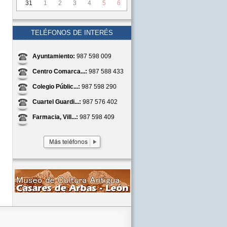
31
1
2
3
4
5
6
TELÉFONOS DE INTERÉS
Ayuntamiento:
987 598 009
Centro Comarca...:
987 588 433
Colegio Públic...:
987 598 290
Cuartel Guardi...:
987 576 402
Farmacia, Vill...:
987 598 409