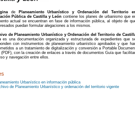
ágina
de
Planeamiento Urbanístico y Ordenación del Territorio e
ación Pública de Castilla y León
contiene los planes de urbanismo que e
ento actual se encuentran en fase de información pública, al objeto de qu
teresados puedan formular alegaciones a los mismos.
hivo de Planeamiento Urbanístico y Ordenación del Territorio de Castill
n
es una documentación organizada y estructurada de expedientes que s
ponden con instrumentos de planeamiento urbanístico aprobados y que ha
ometidos a un tratamiento de digitalización y conversión a Portable Documen
 (PDF), con la creación de enlaces a través de documentos Guía que facilita
so y navegación entre ellos.
es
aneamiento Urbanístico en información pública
chivo de Planeamiento Urbanístico y ordenación del territorio vigente