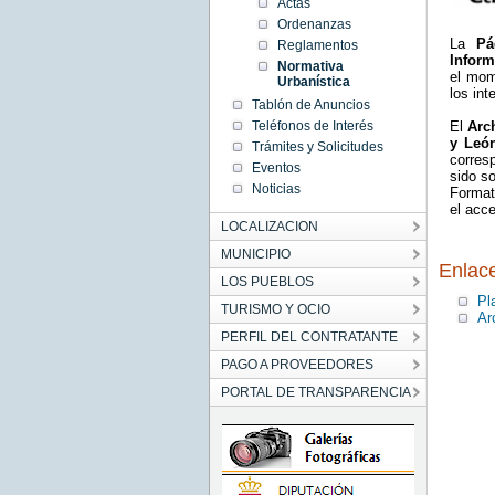
Actas
Ordenanzas
La
P
Reglamentos
Inform
Normativa
el mom
Urbanística
los in
Tablón de Anuncios
Teléfonos de Interés
El
Arc
y Leó
Trámites y Solicitudes
corres
Eventos
sido s
Noticias
Format
el acce
LOCALIZACION
MUNICIPIO
Enlac
LOS PUEBLOS
Pl
TURISMO Y OCIO
Ar
PERFIL DEL CONTRATANTE
PAGO A PROVEEDORES
PORTAL DE TRANSPARENCIA