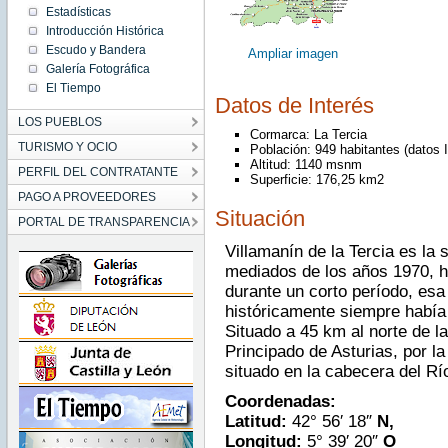
Estadísticas
Introducción Histórica
Escudo y Bandera
Ampliar imagen
Galería Fotográfica
El Tiempo
Datos de Interés
LOS PUEBLOS
Cormarca: La Tercia
TURISMO Y OCIO
Población: 949 habitantes (datos 
Altitud: 1140 msnm
PERFIL DEL CONTRATANTE
Superficie: 176,25 km2
PAGO A PROVEEDORES
Situación
PORTAL DE TRANSPARENCIA
Villamanín de la Tercia es la
mediados de los años 1970, h
durante un corto período, es
históricamente siempre había 
Situado a 45 km al norte de la
Principado de Asturias, por la
situado en la cabecera del Rí
Coordenadas:
Latitud:
42° 56′ 18″
N,
Longitud:
5° 39′ 20″
O