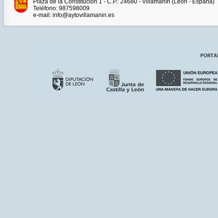
Plaza de la Constitución 1 - C.P.: 24680 - Villamanín (León - España)
Teléfono: 987598009
e-mail: info@aytovillamanin.es