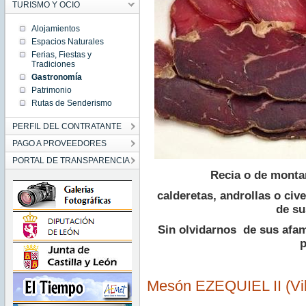
TURISMO Y OCIO
Alojamientos
Espacios Naturales
Ferias, Fiestas y
Tradiciones
Gastronomía
Patrimonio
Rutas de Senderismo
PERFIL DEL CONTRATANTE
PAGO A PROVEEDORES
PORTAL DE TRANSPARENCIA
Recia o de montañ
calderetas, androllas o civ
de su
Sin olvidarnos de sus afa
p
Mesón EZEQUIEL II (Vil