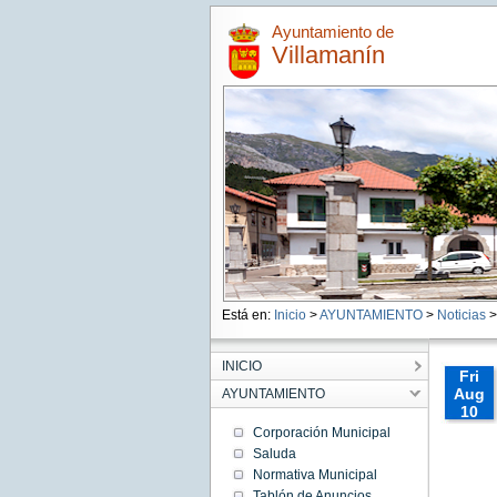
Ayuntamiento de
Villamanín
Está en:
Inicio
>
AYUNTAMIENTO
>
Noticias
>
INICIO
Fri
Aug
AYUNTAMIENTO
10
00:00:
Corporación Municipal
CEST
Saluda
2018
Normativa Municipal
Fri Aug
10
Tablón de Anuncios