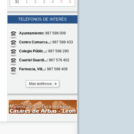
31
1
2
3
4
5
6
TELÉFONOS DE INTERÉS
Ayuntamiento:
987 598 009
Centro Comarca...:
987 588 433
Colegio Públic...:
987 598 290
Cuartel Guardi...:
987 576 402
Farmacia, Vill...:
987 598 409