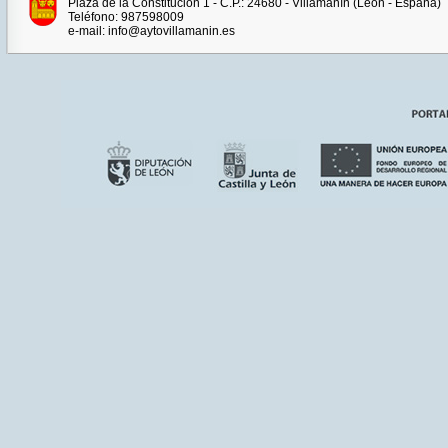
Plaza de la Constitución 1 - C.P.: 24680 - Villamanín (León - España)
Teléfono: 987598009
e-mail: info@aytovillamanin.es