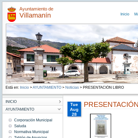
Ayuntamiento de
Villamanín
Inicio
M
Está en:
Inicio
>
AYUNTAMIENTO
>
Noticias
> PRESENTACIÓN LIBRO
INICIO
PRESENTACIÓN
Tue
Aug
AYUNTAMIENTO
28
00:00:00
Corporación Municipal
CEST
Saluda
2018
Normativa Municipal
Tue
Aug 28
Tablón de Anuncios