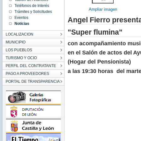
00:00:00
Teléfonos de Interés
CEST
Ampliar imagen
2018
Trámites y Solicitudes
Tue Aug
Eventos
28
Angel Fierro presenta
00:00:00
Noticias
CEST
2018
"Super flumina"
LOCALIZACION
MUNICIPIO
con acompañamiento musi
LOS PUEBLOS
en el Salón de actos del A
TURISMO Y OCIO
(Hogar del Pensionista)
PERFIL DEL CONTRATANTE
a las 19:30 horas del mart
PAGO A PROVEEDORES
PORTAL DE TRANSPARENCIA