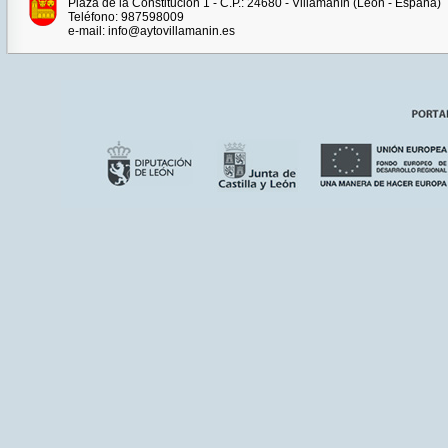
Plaza de la Constitución 1 - C.P.: 24680 - Villamanín (León - España)
Teléfono: 987598009
e-mail: info@aytovillamanin.es