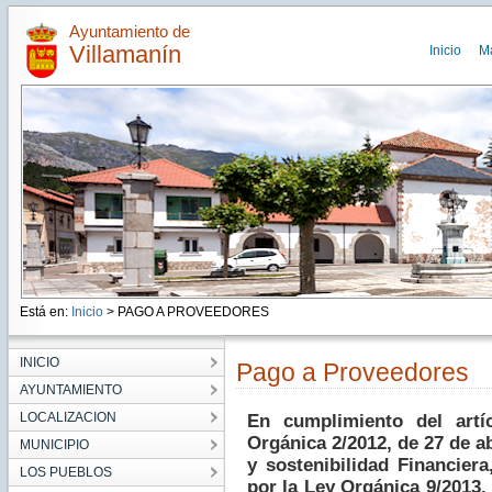
Ayuntamiento de
Villamanín
Inicio
M
Está en:
Inicio
> PAGO A PROVEEDORES
INICIO
Pago a Proveedores
AYUNTAMIENTO
LOCALIZACION
En cumplimiento del artí
Orgánica 2/2012, de 27 de ab
MUNICIPIO
y sostenibilidad Financier
LOS PUEBLOS
por la Ley Orgánica 9/2013,